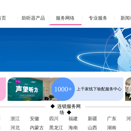
首页
助听器产品
服务网络
专业服务
新闻
|
|
|
|
1000+
上千家线下验配服务中心
◆ 连锁服务网
络 ◆
苏
浙江
安徽
四川
福建
新疆
广东
河
津
河北
内蒙古
黑龙江
海南
山西
湖南