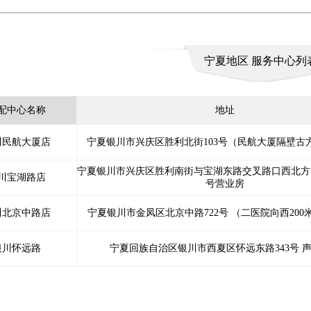
宁夏地区 服务中心列
配中心名称
地址
川民航大厦店
宁夏银川市兴庆区胜利北街103号（民航大厦隔壁古
宁夏银川市兴庆区胜利南街与宝湖东路交叉路口西北方向
川宝湖路店
号营业房
川北京中路店
宁夏银川市金凤区北京中路722号 （二医院向西20
银川怀远路
宁夏回族自治区银川市西夏区怀远东路343号 