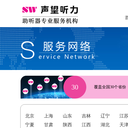
30
覆盖全国30个省份
北京
上海
山东
吉林
辽宁
江
宁夏
甘肃
陕西
江西
湖北
天