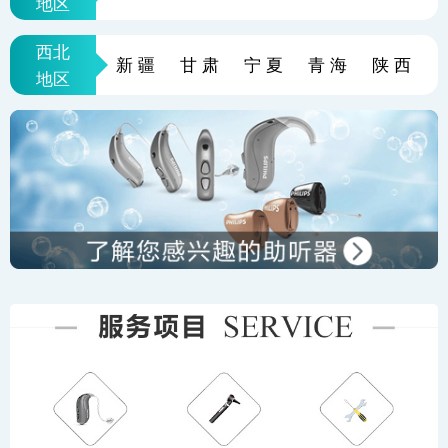
地区
西北
新疆
甘肃
宁夏
青海
陕西
地区