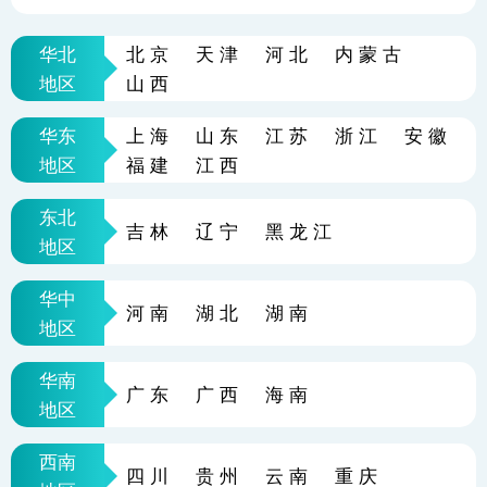
华北
北京
天津
河北
内蒙古
地区
山西
华东
上海
山东
江苏
浙江
安徽
地区
福建
江西
东北
吉林
辽宁
黑龙江
地区
华中
河南
湖北
湖南
地区
华南
广东
广西
海南
地区
西南
四川
贵州
云南
重庆