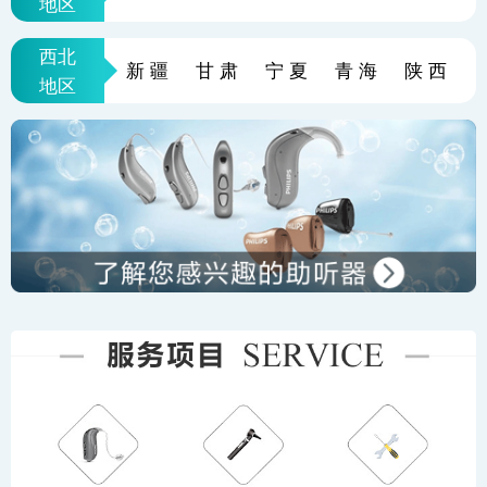
地区
西北
新疆
甘肃
宁夏
青海
陕西
地区