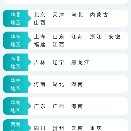
华北
北京
天津
河北
内蒙古
地区
山西
华东
上海
山东
江苏
浙江
安徽
地区
福建
江西
东北
吉林
辽宁
黑龙江
地区
华中
河南
湖北
湖南
地区
华南
广东
广西
海南
地区
西南
四川
贵州
云南
重庆